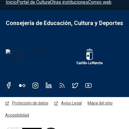
Menú del pie
Inicio
Portal de Cultura
Otras instituciones
Correo web
Consejería de Educación, Cultura y Deportes
Redes sociales JCCM
Menú legal
Protección de datos
Aviso Legal
Mapa del sitio
Accesibilidad