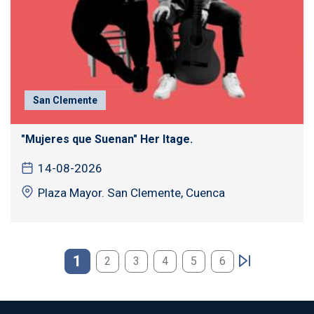
San Clemente
"Mujeres que Suenan" Her Itage.
14-08-2026
Plaza Mayor. San Clemente, Cuenca
Paginación
1
2
3
4
5
6