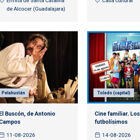
Ermita de Santa Catalina
Casa cultural
de Alcocer (Guadalajara)
Pelahustán
Toledo (capital)
El Buscón, de Antonio
Cine familiar. Los
Campos
futbolísimos
11-08-2026
14-08-2026