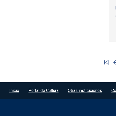
Paginación
Pá
Menú del pie
Inicio
Portal de Cultura
Otras instituciones
Co