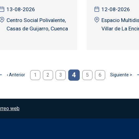
13-08-2026
12-08-2026
Centro Social Polivalente,
Espacio Multidis
Casas de Guijarro, Cuenca
Villar de La Enc
4
1
2
3
5
6
‹ Anterior
Siguiente >
gina anterior
Siguiente pági
rreo web