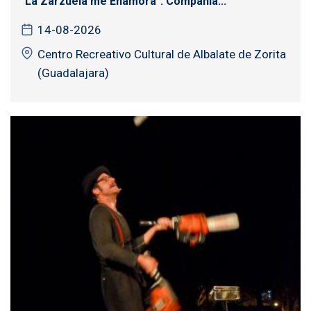
"La Zarzuela me Enamora". Compañía...
14-08-2026
Centro Recreativo Cultural de Albalate de Zorita
(Guadalajara)