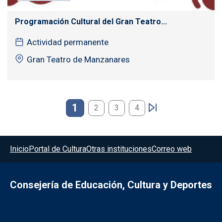
Programación Cultural del Gran Teatro...
Actividad permanente
Gran Teatro de Manzanares
Paginación
1
2
3
4
Menú del pie
Inicio
Portal de Cultura
Otras instituciones
Correo web
Consejería de Educación, Cultura y Deportes