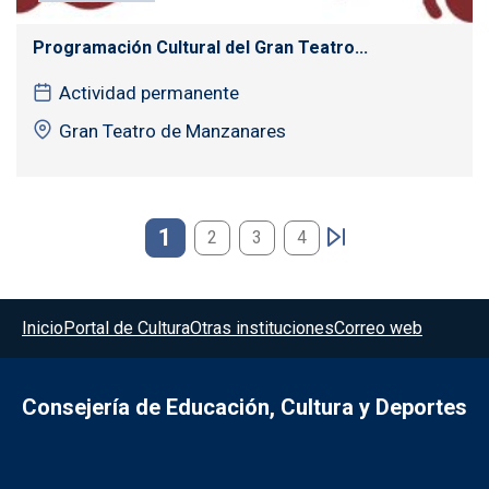
Programación Cultural del Gran Teatro...
Actividad permanente
Gran Teatro de Manzanares
Paginación
1
2
3
4
Menú del pie
Inicio
Portal de Cultura
Otras instituciones
Correo web
Consejería de Educación, Cultura y Deportes