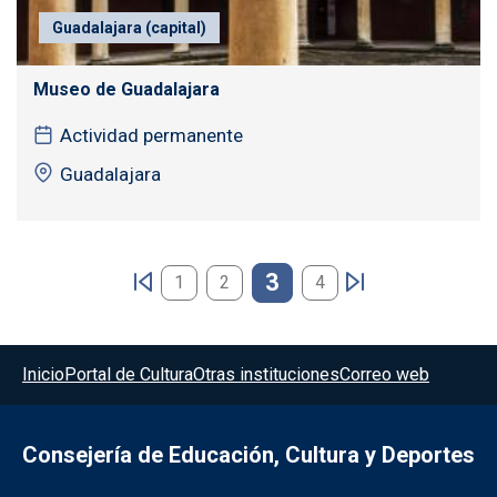
Guadalajara (capital)
Museo de Guadalajara
Actividad permanente
Guadalajara
Paginación
3
1
2
4
Menú del pie
Inicio
Portal de Cultura
Otras instituciones
Correo web
Consejería de Educación, Cultura y Deportes