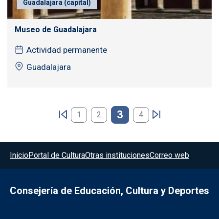
Guadalajara (capital)
Museo de Guadalajara
Actividad permanente
Guadalajara
Paginación
3
1
2
4
Menú del pie
Inicio
Portal de Cultura
Otras instituciones
Correo web
Consejería de Educación, Cultura y Deportes