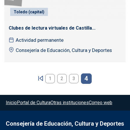
Toledo (capital)
Clubes de lectura virtuales de Castilla...
Actividad permanente
Consejería de Educación, Cultura y Deportes
Paginación
4
1
2
3
Menú del pie
Inicio
Portal de Cultura
Otras instituciones
Correo web
Consejería de Educación, Cultura y Deportes