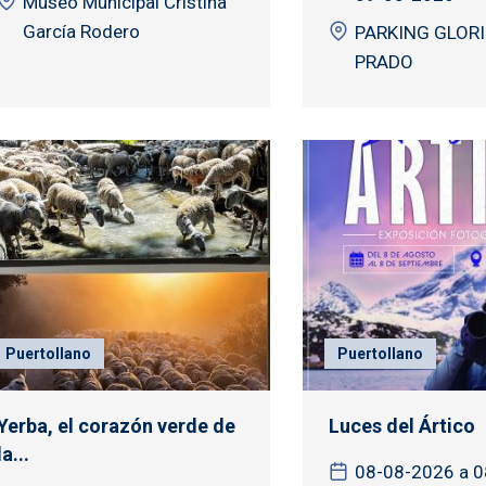
Museo Municipal Cristina
García Rodero
PARKING GLORI
PRADO
Puertollano
Puertollano
Yerba, el corazón verde de
Luces del Ártico
la...
08-08-2026 a 