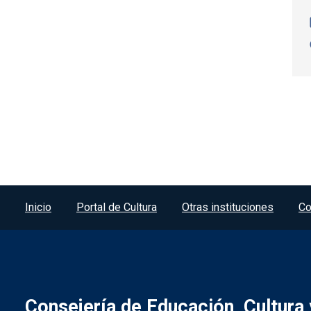
Paginación
Menú del pie
Inicio
Portal de Cultura
Otras instituciones
Co
Consejería de Educación, Cultura 