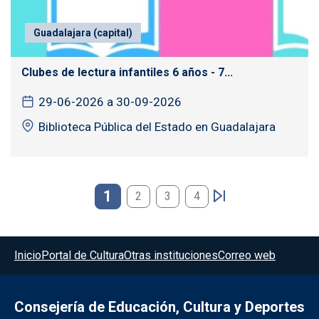
Guadalajara (capital)
Clubes de lectura infantiles 6 años - 7...
29-06-2026 a 30-09-2026
Biblioteca Pública del Estado en Guadalajara
Paginación
1
2
3
4
Menú del pie
Inicio
Portal de Cultura
Otras instituciones
Correo web
Consejería de Educación, Cultura y Deportes