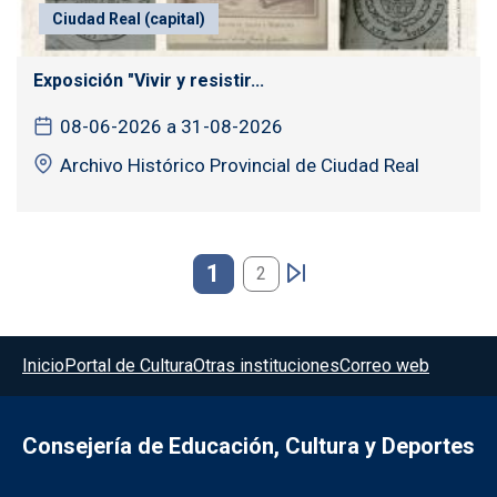
Ciudad Real (capital)
Exposición "Vivir y resistir...
08-06-2026 a 31-08-2026
Archivo Histórico Provincial de Ciudad Real
Paginación
1
2
Menú del pie
Inicio
Portal de Cultura
Otras instituciones
Correo web
Consejería de Educación, Cultura y Deportes