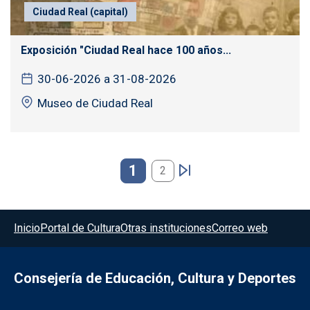
Ciudad Real (capital)
Exposición "Ciudad Real hace 100 años...
30-06-2026 a 31-08-2026
Museo de Ciudad Real
Paginación
1
2
Menú del pie
Inicio
Portal de Cultura
Otras instituciones
Correo web
Consejería de Educación, Cultura y Deportes