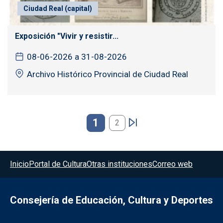
Ciudad Real (capital)
Exposición "Vivir y resistir...
08-06-2026 a 31-08-2026
Archivo Histórico Provincial de Ciudad Real
Paginación
1
2
Menú del pie
Inicio
Portal de Cultura
Otras instituciones
Correo web
Consejería de Educación, Cultura y Deportes