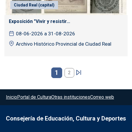
Ciudad Real (capital)
Exposición "Vivir y resistir...
08-06-2026 a 31-08-2026
Archivo Histórico Provincial de Ciudad Real
Paginación
1
2
Menú del pie
Inicio
Portal de Cultura
Otras instituciones
Correo web
Consejería de Educación, Cultura y Deportes