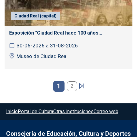
Ciudad Real (capital)
Exposición "Ciudad Real hace 100 años...
30-06-2026 a 31-08-2026
Museo de Ciudad Real
Paginación
1
2
Menú del pie
Inicio
Portal de Cultura
Otras instituciones
Correo web
Consejería de Educación, Cultura y Deportes