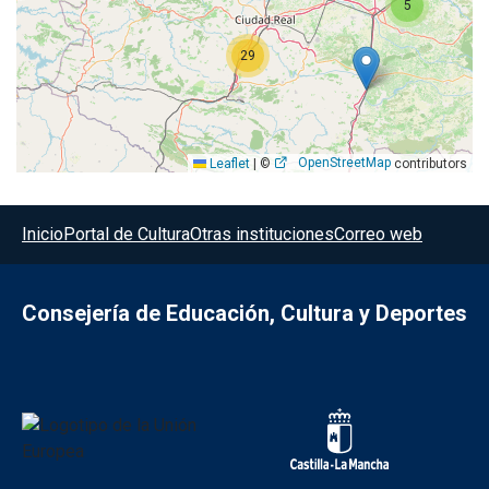
5
29
OpenStreetMap
Leaflet
|
©
contributors
Menú del pie
Inicio
Portal de Cultura
Otras instituciones
Correo web
Consejería de Educación, Cultura y Deportes