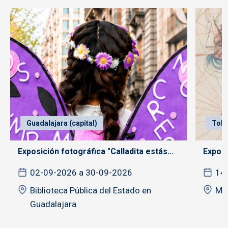
Guadalajara (capital)
Tole
Exposición fotográfica "Calladita estás...
Exposi
02-09-2026 a 30-09-2026
14
Biblioteca Pública del Estado en
MU
Guadalajara