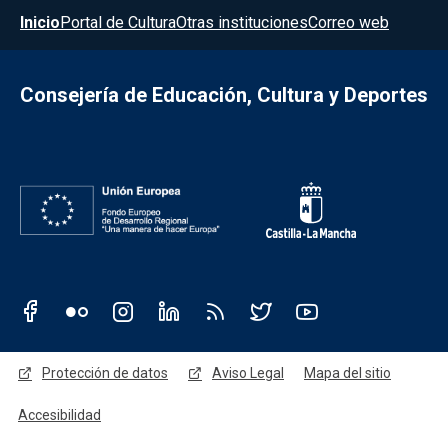
Menú del pie
Inicio
Portal de Cultura
Otras instituciones
Correo web
Consejería de Educación, Cultura y Deportes
Redes sociales JCCM
Menú legal
Protección de datos
Aviso Legal
Mapa del sitio
Accesibilidad