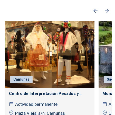
Camuñas
Sac
Centro de Interpretación Pecados y...
Monas
Actividad permanente
Act
Plaza Vieja, s/n. Camuñas
Cór