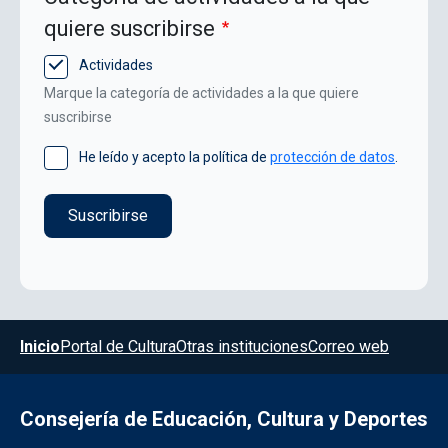
quiere suscribirse
Actividades
Marque la categoría de actividades a la que quiere
suscribirse
He leído y acepto la política de
protección de datos
.
Menú del pie
Inicio
Portal de Cultura
Otras instituciones
Correo web
Consejería de Educación, Cultura y Deportes