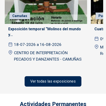
Camuñas
Puer
Exposición temporal “Molinos del mundo
Cuatro
y...
09
18-07-2026 a 16-08-2026
Mus
CENTRO DE INTERPRETACIÓN
Ro
PECADOS Y DANZANTES - CAMUÑAS
Ver todas las exposiciones
Actividades Permanentes