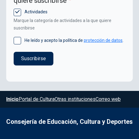
quiere suscribirse
Actividades
Marque la categoría de actividades a la que quiere
suscribirse
He leído y acepto la política de
protección de datos
.
Menú del pie
Inicio
Portal de Cultura
Otras instituciones
Correo web
Consejería de Educación, Cultura y Deportes