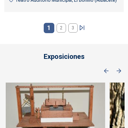
Teatro Auditorio Municipal, El Bonillo (Albacete)
Paginación
1
2
3
Exposiciones