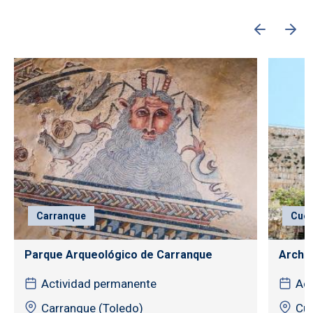
Carranque
Cuen
Parque Arqueológico de Carranque
Archiv
Actividad permanente
Act
Carranque (Toledo)
Cu