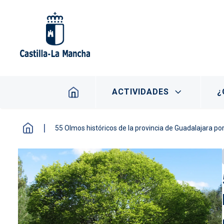
Pasar al contenido principal
Navegación principal
ACTIVIDADES
¿
55 Olmos históricos de la provincia de Guadalajara p