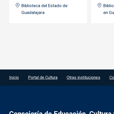
Biblioteca del Estado de
Bibli
Guadalajara
en Gu
Menú del pie
Inicio
Portal de Cultura
Otras instituciones
Co